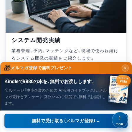
仕組み
システム開発実績
業務管理、予約、マッチングなど、現場で使われ続け
るシステム開発の実績をご紹介します。
🎁
メルマガ登録で無料プレゼント
×
仕事の見直し・予約管理
Kindle
→
Kindleで¥980の本を、無料でお渡しします。
¥980
全70ページ『中小企業のための AI活用ガイドブック』。メル
マガ登録とアンケート（3分）へのご回答で、無料でお届けし
ます。
↑
無料で受け取る（メルマガ登録）→
TOP